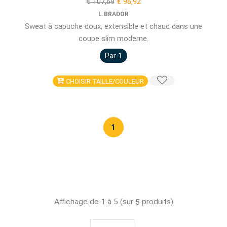
€ 107,69
€ 96,92
L.BRADOR
Sweat à capuche doux, extensible et chaud dans une
coupe slim moderne.
Par 1
CHOISIR TAILLE/COULEUR
1
Affichage de 1 à 5 (sur
produits)
5