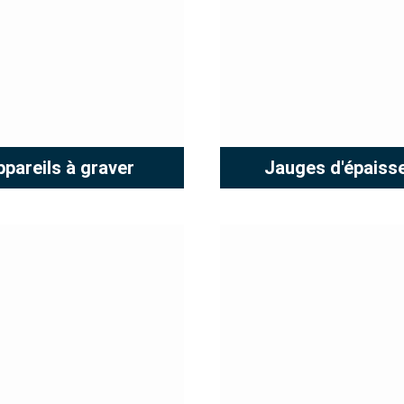
ppareils à graver
Jauges d'épaiss