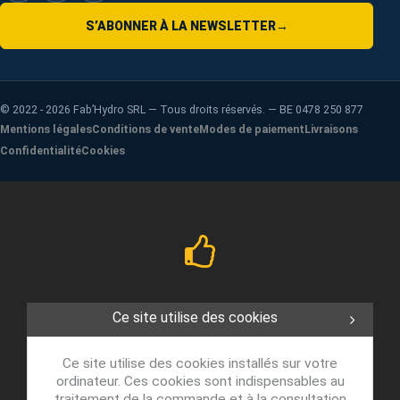
S’ABONNER À LA NEWSLETTER
→
©
2022 - 2026
Fab’Hydro SRL — Tous droits réservés. — BE 0478 250 877
Mentions légales
Conditions de vente
Modes de paiement
Livraisons
Confidentialité
Cookies
Ce site utilise des cookies
Ce site utilise des cookies installés sur votre
ordinateur. Ces cookies sont indispensables au
traitement de la commande et à la consultation