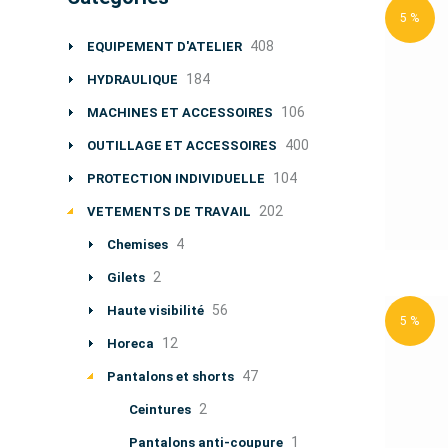
5 %
408
EQUIPEMENT D'ATELIER
184
HYDRAULIQUE
106
MACHINES ET ACCESSOIRES
400
OUTILLAGE ET ACCESSOIRES
104
PROTECTION INDIVIDUELLE
202
VETEMENTS DE TRAVAIL
4
Chemises
2
Gilets
56
Haute visibilité
5 %
12
Horeca
47
Pantalons et shorts
2
Ceintures
1
Pantalons anti-coupure