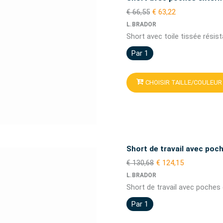
€ 66,55
€ 63,22
L.BRADOR
Short avec toile tissée résis
Par 1
CHOISIR TAILLE/COULEUR
Short de travail avec po
€ 130,68
€ 124,15
L.BRADOR
Short de travail avec poches 
Par 1