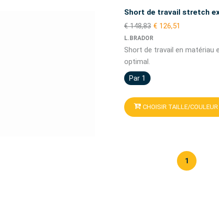
Short de travail stretch
€ 148,83
€ 126,51
L.BRADOR
Short de travail en matériau 
optimal.
Par 1
CHOISIR TAILLE/COULEUR
1