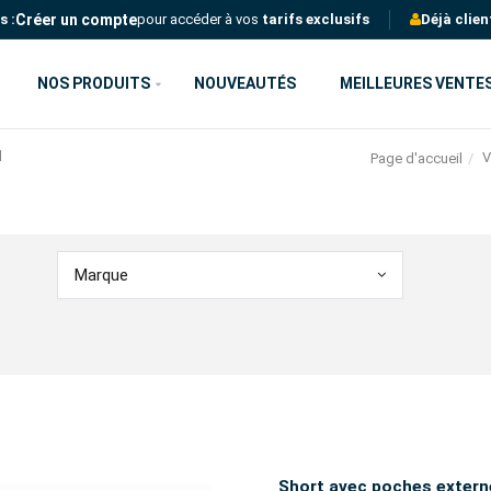
Créer un compte
s :
pour accéder à vos
tarifs exclusifs
Déjà clien
NOS PRODUITS
NOUVEAUTÉS
MEILLEURES VENTE
l
V
Page d'accueil
Marque
Short avec poches exter