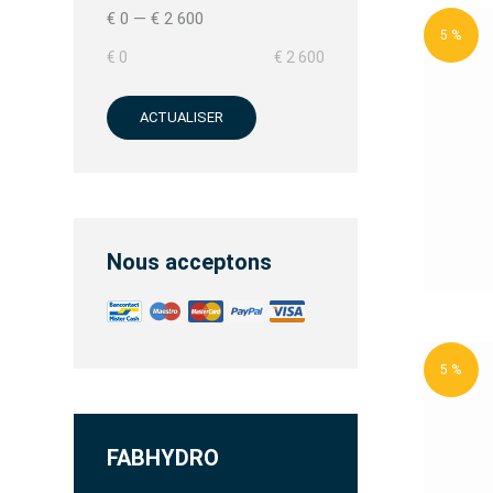
€ 0
—
€ 2 600
5 %
€ 0
€ 2 600
ACTUALISER
Nous acceptons
5 %
FABHYDRO