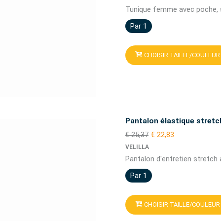
Tunique femme avec poche, s
Par 1
CHOISIR TAILLE/COULEUR
Pantalon élastique stret
€ 25,37
€ 22,83
VELILLA
Pantalon d'entretien stretch a
Par 1
CHOISIR TAILLE/COULEUR