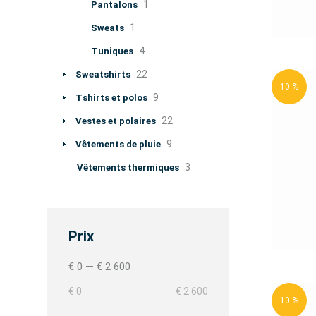
1
Pantalons
1
Sweats
4
Tuniques
22
Sweatshirts
10 %
9
Tshirts et polos
22
Vestes et polaires
9
Vêtements de pluie
3
Vêtements thermiques
Prix
€ 0
—
€ 2 600
€ 0
€ 2 600
10 %