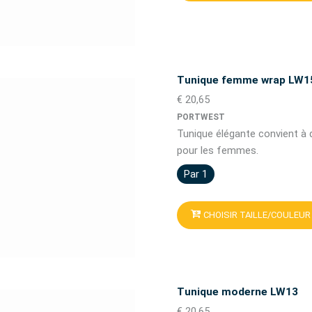
Tunique femme wrap LW1
€ 20,65
PORTWEST
Tunique élégante convient à
pour les femmes.
Par 1
CHOISIR TAILLE/COULEUR
Tunique moderne LW13
€ 20,65