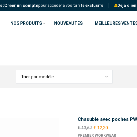
Créer un compte
s :
pour accéder à vos
tarifs exclusifs
Déjà clien
NOS PRODUITS
NOUVEAUTÉS
MEILLEURES VENTE
Trier par modèle
Chasuble avec poches P
€ 13,67
€ 12,30
PREMIER WORKWEAR