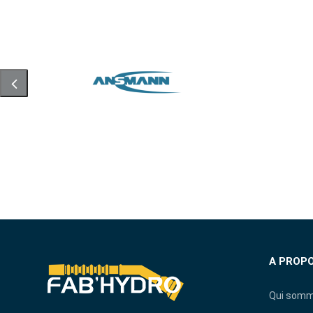
A PROP
Qui somm