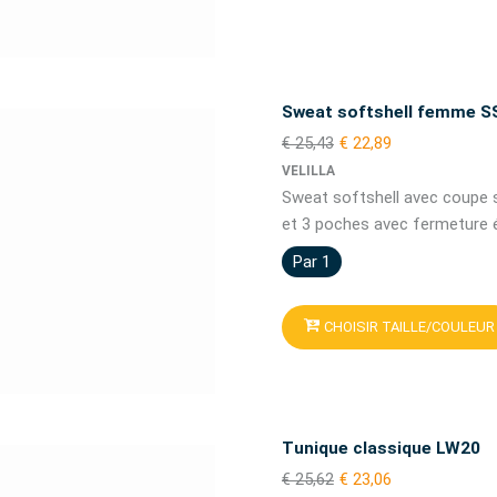
Sweat softshell femme 
€ 25,43
€ 22,89
VELILLA
Sweat softshell avec coupe 
et 3 poches avec fermeture éc
Par 1
CHOISIR TAILLE/COULEUR
Tunique classique LW20
€ 25,62
€ 23,06