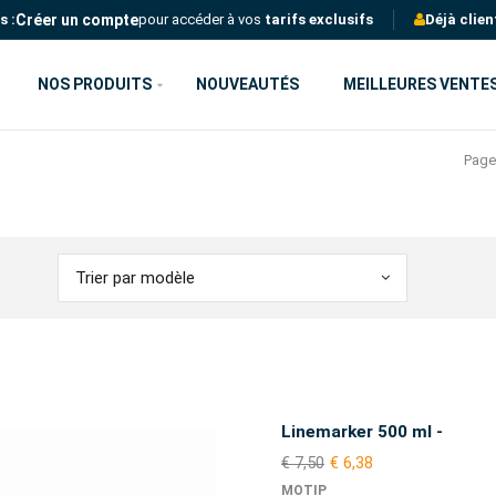
Créer un compte
s :
pour accéder à vos
tarifs exclusifs
Déjà clien
NOS PRODUITS
NOUVEAUTÉS
MEILLEURES VENTE
Page
Trier par modèle
Linemarker 500 ml -
€ 7,50
€ 6,38
MOTIP