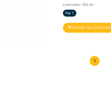
Linemarker 500 ml -
Par 1
CHOISIR TAILLE/COULEUR
1