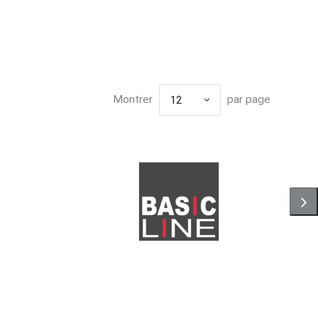
Montrer
par page
12