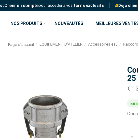
Créer un compte
s :
pour accéder à vos
tarifs exclusifs
Déjà clien
NOS PRODUITS
NOUVEAUTÉS
MEILLEURES VENTE
EQUIPEMENT D'ATELIER
Accessoires eau
Raccor
Page d'accueil
Co
25 
€ 1
En 
Coup
-