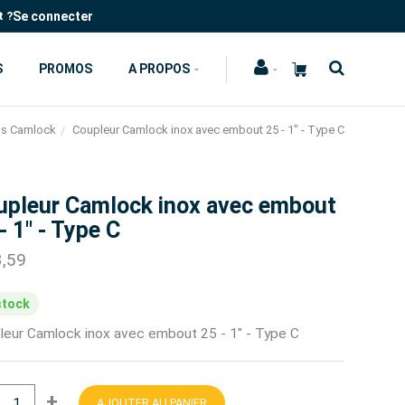
Se connecter
t ?
S
PROMOS
A PROPOS
ds Camlock
Coupleur Camlock inox avec embout 25 - 1" - Type C
upleur Camlock inox avec embout
- 1" - Type C
3,59
stock
leur Camlock inox avec embout 25 - 1" - Type C
+
AJOUTER AU PANIER