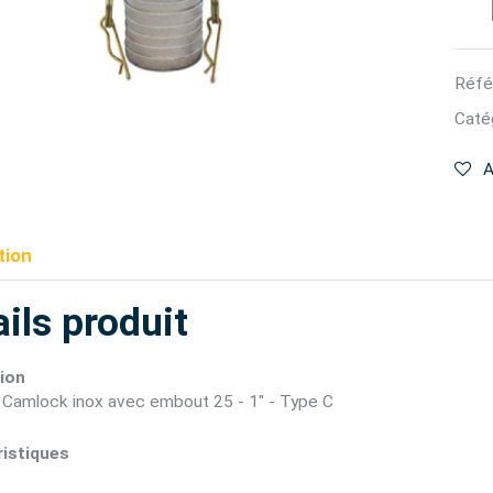
Réfé
Catég
A
tion
ils produit
ion
 Camlock inox avec embout 25 - 1" - Type C
istiques