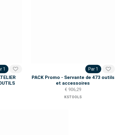
r 1
Par 1
ATELIER
PACK Promo - Servante de 473 outils
 OUTILS
et accessoires
€ 906,29
KSTOOLS