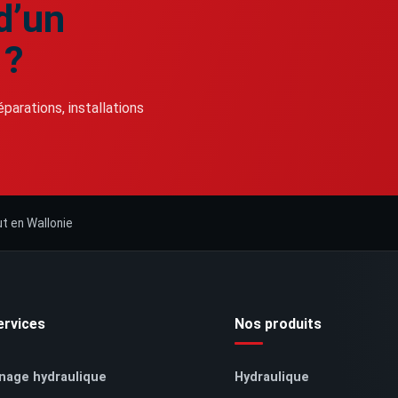
d’un
 ?
arations, installations
ut en Wallonie
ervices
Nos produits
nage hydraulique
Hydraulique