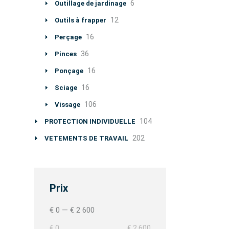
6
Outillage de jardinage
12
Outils à frapper
16
Perçage
36
Pinces
16
Ponçage
16
Sciage
106
Vissage
104
PROTECTION INDIVIDUELLE
202
VETEMENTS DE TRAVAIL
Prix
€ 0
—
€ 2 600
€ 0
€ 2 600