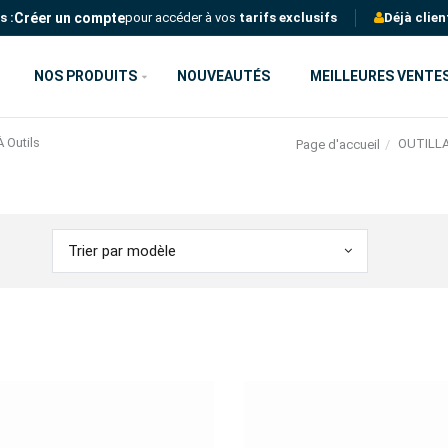
Créer un compte
s :
pour accéder à vos
tarifs exclusifs
Déjà clien
NOS PRODUITS
NOUVEAUTÉS
MEILLEURES VENTE
 Outils
OUTILL
Page d'accueil
Trier par modèle