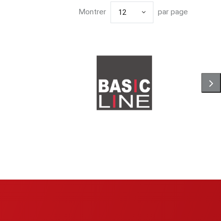
Montrer
par page
12