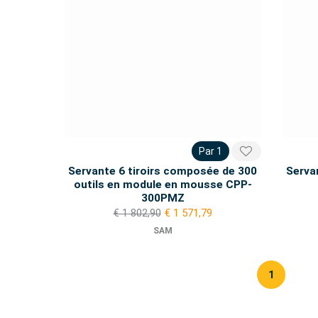
Par 1
Servante 6 tiroirs composée de 300
Serva
outils en module en mousse CPP-
300PMZ
€ 1 802,90
€ 1 571,79
SAM
1