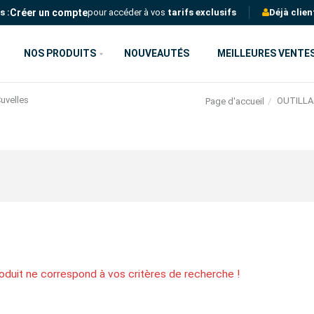
Créer un compte
s :
pour accéder à vos
tarifs exclusifs
Déjà clien
NOS PRODUITS
NOUVEAUTÉS
MEILLEURES VENTE
uvelles
OUTILLA
Page d'accueil
oduit ne correspond à vos critères de recherche !