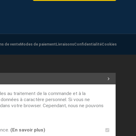
ns de vente
Modes de paiement
Livraisons
Confidentialité
Cookies
ables au traitement de la commande et à la
s données à caractère personnel. Si vous ne
ver dans votre browser. Cependant, nous ne pouvons
ence.
(En savoir plus)