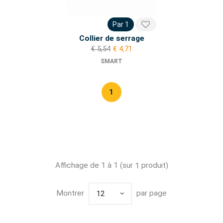
Par 1
Collier de serrage
€ 5,54
€ 4,71
SMART
1
Affichage de 1 à 1 (sur
produit)
1
Montrer
par page
12