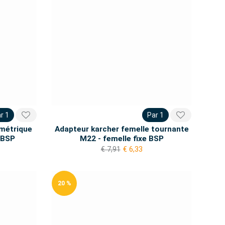
r 1
Par 1
 métrique
Adapteur karcher femelle tournante
 BSP
M22 - femelle fixe BSP
€ 7,91
€ 6,33
20 %