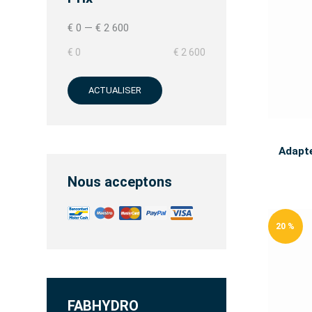
€ 0
—
€ 2 600
€ 0
€ 2 600
ACTUALISER
Adapt
Nous acceptons
20 %
FABHYDRO