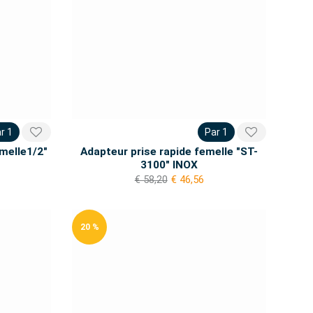
r 1
Par 1
melle1/2"
Adapteur prise rapide femelle "ST-
"
3100" INOX
€ 58,20
€ 46,56
20 %