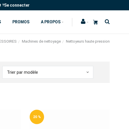
Se connecter
t ?
S
PROMOS
A PROPOS
ESSOIRES
Machines de nettoyage
Nettoyeurs haute pression
Trier par modèle
20 %