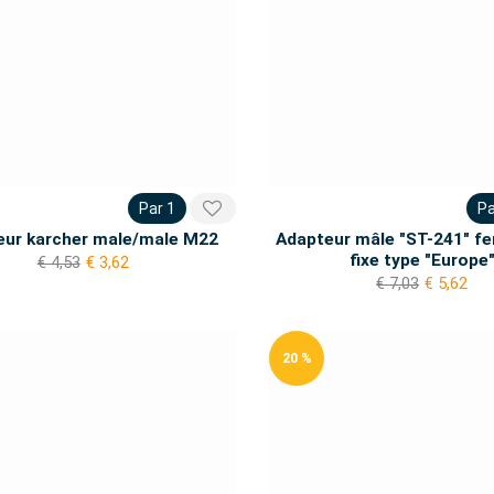
Par 1
Pa
eur karcher male/male M22
Adapteur mâle "ST-241" fe
fixe type "Europe
€ 4,53
€ 3,62
€ 7,03
€ 5,62
20 %