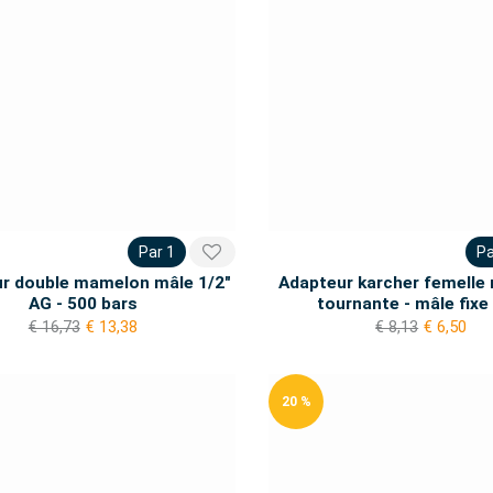
Par 1
Pa
r double mamelon mâle 1/2"
Adapteur karcher femelle
AG - 500 bars
tournante - mâle fixe
€ 16,73
€ 13,38
€ 8,13
€ 6,50
20 %