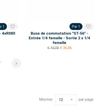
r 1
Par 1
 - 4xR080
Buse de commutation "ST-56" -
Entrée 1/4 femelle - Sortie 2 x 1/4
femelle
€ 45,08
€ 36,06
7
Montrer
par page
12