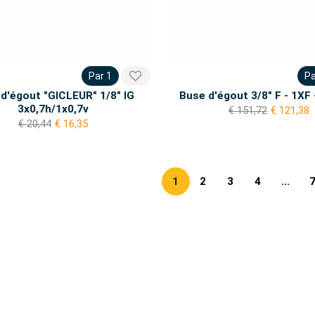
Par 1
Pa
d'égout "GICLEUR" 1/8" IG
Buse d'égout 3/8" F - 1XF
3x0,7h/1x0,7v
€ 151,72
€ 121,38
€ 20,44
€ 16,35
1
2
3
4
...