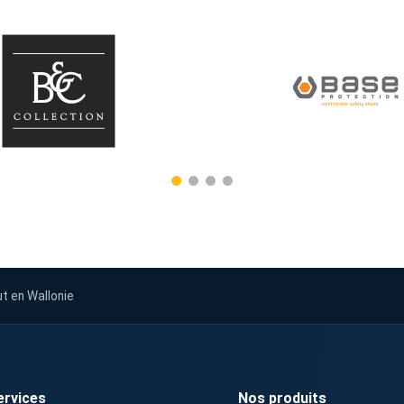
ut en Wallonie
ervices
Nos produits