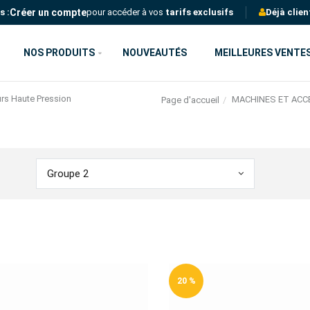
Créer un compte
s :
pour accéder à vos
tarifs exclusifs
Déjà clien
NOS PRODUITS
NOUVEAUTÉS
MEILLEURES VENTE
s Haute Pression
MACHINES ET ACC
Page d'accueil
Groupe 2
20 %