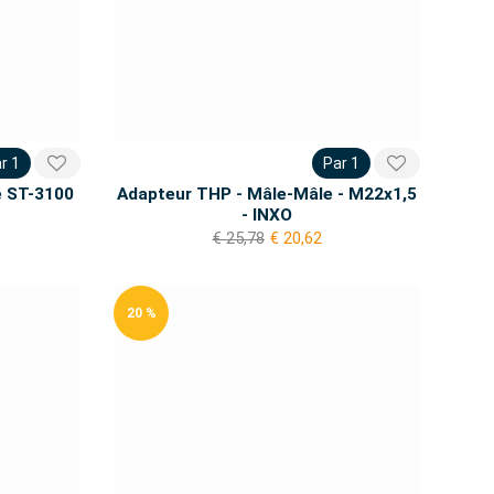
r 1
Par 1
e ST-3100
Adapteur THP - Mâle-Mâle - M22x1,5
- INXO
€ 25,78
€ 20,62
20 %