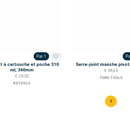
Par 1
Pa
et à cartouche et poche 310
Serre-joint manche pivot
ml, 340mm
€ 44,65
€ 24,20
TENG TOOLS
KSTOOLS
1