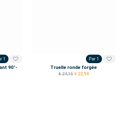
r 1
Par 1
ant 90°-
Truelle ronde forgée
€ 24,15
€ 22,94