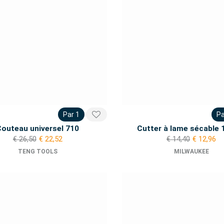
Par 1
Pa
Couteau universel 710
Cutter à lame sécable
€ 26,50
€ 22,52
€ 14,40
€ 12,96
TENG TOOLS
MILWAUKEE