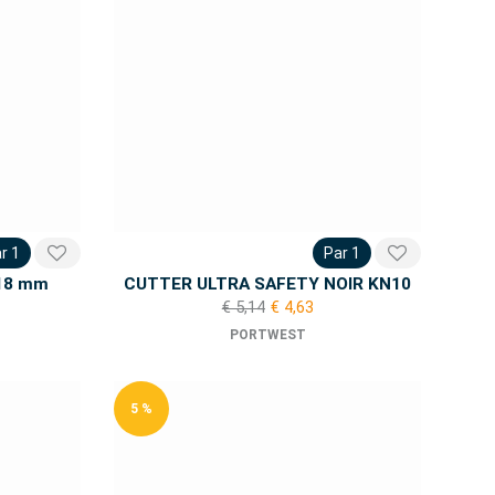
r 1
Par 1
 18 mm
CUTTER ULTRA SAFETY NOIR KN10
€ 5,14
€ 4,63
PORTWEST
5 %