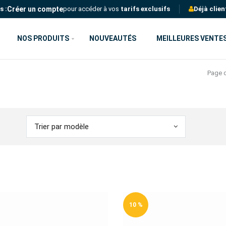
Créer un compte
s :
pour accéder à vos
tarifs exclusifs
Déjà clien
NOS PRODUITS
NOUVEAUTÉS
MEILLEURES VENTE
Page d
Trier par modèle
10 %