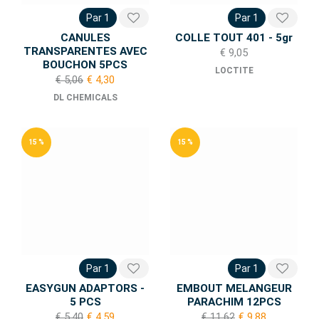
Par 1
Par 1
CANULES
COLLE TOUT 401 - 5gr
TRANSPARENTES AVEC
€ 9,05
BOUCHON 5PCS
LOCTITE
€ 5,06
€ 4,30
DL CHEMICALS
15 %
15 %
Par 1
Par 1
EASYGUN ADAPTORS -
EMBOUT MELANGEUR
5 PCS
PARACHIM 12PCS
€ 5,40
€ 4,59
€ 11,62
€ 9,88