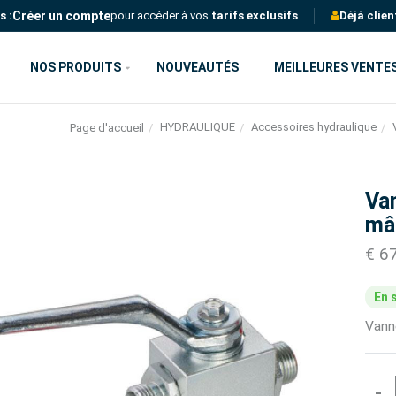
Créer un compte
s :
pour accéder à vos
tarifs exclusifs
Déjà clien
NOS PRODUITS
NOUVEAUTÉS
MEILLEURES VENTE
HYDRAULIQUE
Accessoires hydraulique
Page d'accueil
Van
mâ
€ 6
En 
Vann
-