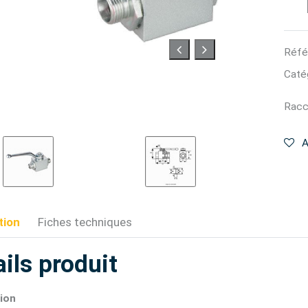
Réfé
Catég
Racc
A
tion
Fiches techniques
ils produit
ion