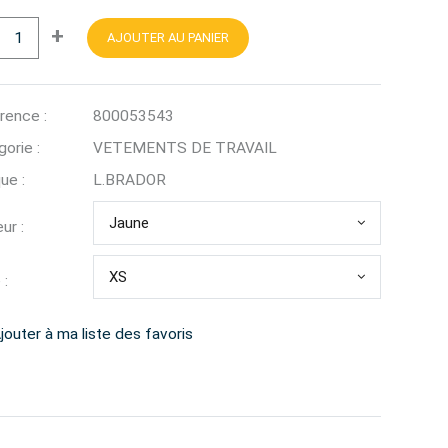
+
AJOUTER AU PANIER
rence :
800053543
orie :
VETEMENTS DE TRAVAIL
ue :
L.BRADOR
Jaune
ur :
XS
 :
jouter à ma liste des favoris