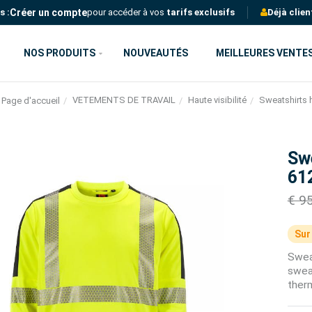
Créer un compte
s :
pour accéder à vos
tarifs exclusifs
Déjà clien
NOS PRODUITS
NOUVEAUTÉS
MEILLEURES VENTE
VETEMENTS DE TRAVAIL
Haute visibilité
Sweatshirts h
Page d'accueil
Swe
61
€ 9
Sur
Sweat
swea
ther