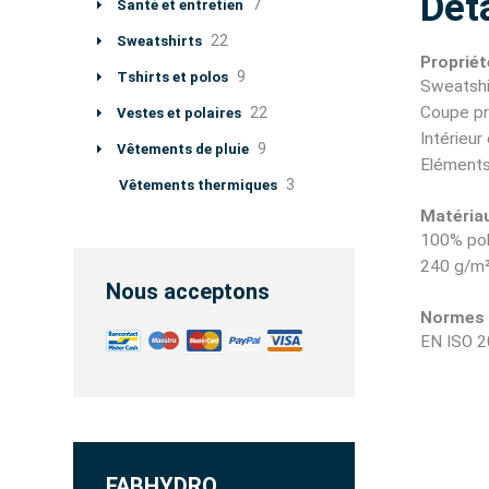
Déta
7
Santé et entretien
22
Sweatshirts
Propriét
9
Tshirts et polos
Sweatshi
Coupe pr
22
Vestes et polaires
Intérieur
9
Vêtements de pluie
Eléments
3
Vêtements thermiques
Matéria
100% pol
240 g/m
Nous acceptons
Normes
EN ISO 2
FABHYDRO