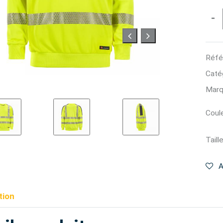
-
Réfé
Catég
Marq
Coule
Taille
A
tion