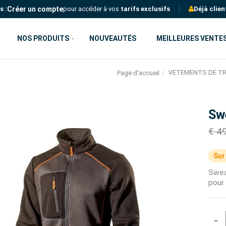
Créer un compte
s :
pour accéder à vos
tarifs exclusifs
Déjà clien
NOS PRODUITS
NOUVEAUTÉS
MEILLEURES VENTE
VETEMENTS DE TR
Page d'accueil
Sw
€ 4
Sur
Sweat
pour 
-