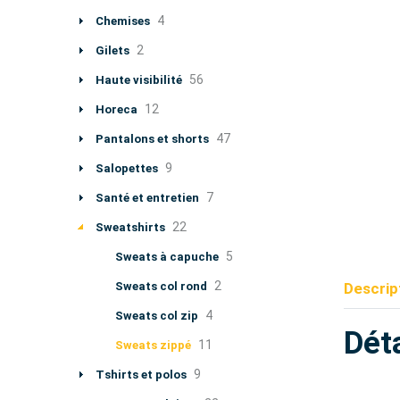
4
Chemises
2
Gilets
56
Haute visibilité
12
Horeca
47
Pantalons et shorts
9
Salopettes
7
Santé et entretien
22
Sweatshirts
5
Sweats à capuche
2
Sweats col rond
Descrip
4
Sweats col zip
Déta
11
Sweats zippé
9
Tshirts et polos