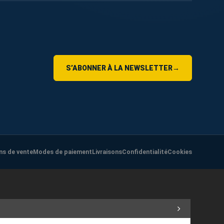
S’ABONNER À LA NEWSLETTER
→
ns de vente
Modes de paiement
Livraisons
Confidentialité
Cookies