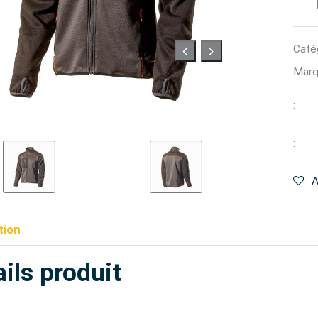
Catég
Marq
:
:
A
tion
ils produit