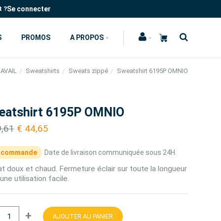
Se connecter
t ?
S
PROMOS
A PROPOS
AVAIL
Sweatshirts
Sweats zippé
Sweatshirt 6195P OMNIO
eatshirt 6195P OMNIO
9,61
€ 44,65
 commande
Date de livraison communiquée sous 24H.
 doux et chaud. Fermeture éclair sur toute la longueur
une utilisation facile.
+
AJOUTER AU PANIER