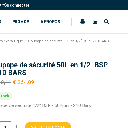
Se connecter
t ?
S
PROMOS
A PROPOS
s hydraulique
Soupape de sécurité 50L en 1/2" BSP - 210 BARS
upape de sécurité 50L en 1/2" BSP
210 BARS
30,11
€ 264,09
stock
ape de sécurité 1/2" BSP - 50l/min - 210 Bars
+
AJOUTER AU PANIER