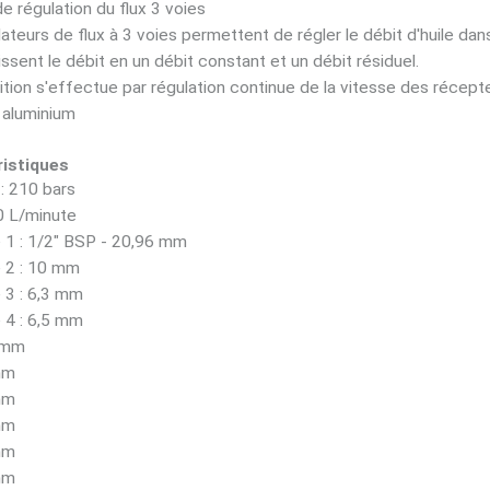
e régulation du flux 3 voies
ateurs de flux à 3 voies permettent de régler le débit d'huile d
tissent le débit en un débit constant et un débit résiduel.
ition s'effectue par régulation continue de la vitesse des récepteu
 aluminium
istiques
: 210 bars
0 L/minute
 1 : 1/2" BSP - 20,96 mm
 2 : 10 mm
 3 : 6,3 mm
 4 : 6,5 mm
 mm
mm
mm
mm
mm
mm