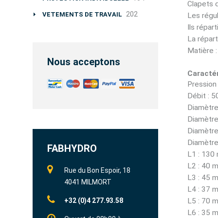
Clapets d
202
VETEMENTS DE TRAVAIL
Les régul
Ils répar
La répart
Matière :
Nous acceptons
Caractér
Pression 
Débit : 5
Diamètre
Diamètre
Diamètre
Diamètre
FABHYDRO
L1 : 130
L2 : 40 
Rue du Bon Espoir, 18
L3 : 45 
4041 MILMORT
L4 : 37 
+32 (0)4 277.93.58
L5 : 70 
L6 : 35 