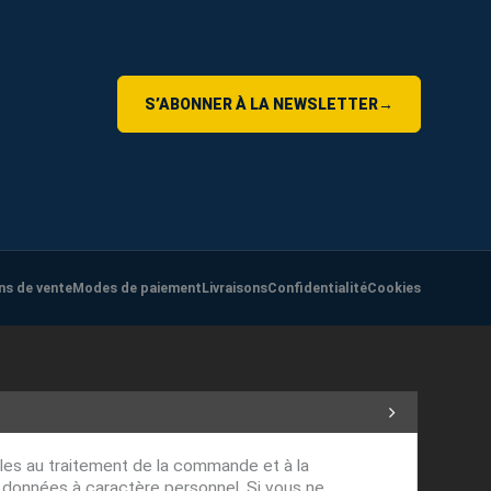
S’ABONNER À LA NEWSLETTER
→
ns de vente
Modes de paiement
Livraisons
Confidentialité
Cookies
ables au traitement de la commande et à la
s données à caractère personnel. Si vous ne