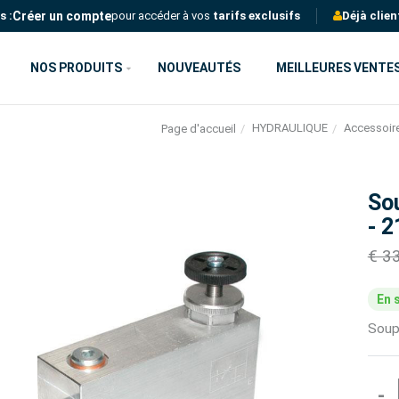
Créer un compte
s :
pour accéder à vos
tarifs exclusifs
Déjà clien
NOS PRODUITS
NOUVEAUTÉS
MEILLEURES VENTE
HYDRAULIQUE
Accessoire
Page d'accueil
So
- 
€ 3
En 
Soup
-