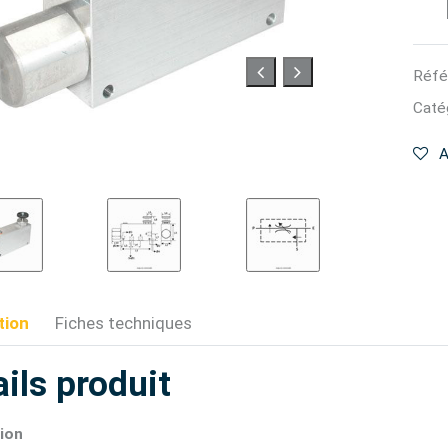
Réfé
Catég
A
tion
Fiches techniques
ils produit
ion