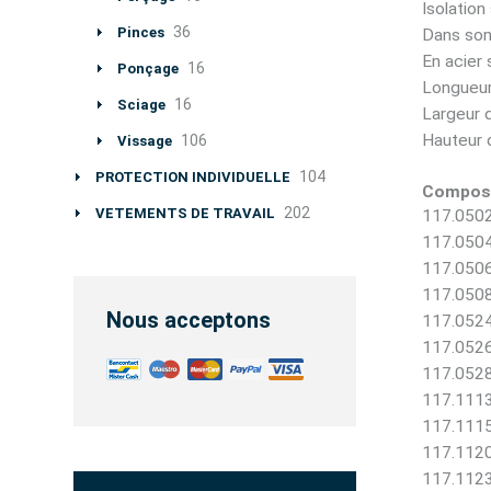
Isolation
36
Pinces
Dans son
En acier 
16
Ponçage
Longueur
16
Sciage
Largeur 
Hauteur 
106
Vissage
104
PROTECTION INDIVIDUELLE
Composi
202
VETEMENTS DE TRAVAIL
117.0502
117.0504
117.0506
117.0508
Nous acceptons
117.0524
117.0526
117.0528
117.1113
117.1115
117.1120
117.1123