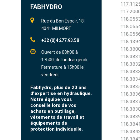
117.1125
FABHYDRO
117.2000
118.0553
Rue du Bon Espoir, 18
118.0554
4041 MILMORT
118.0556
+32 (0)4 277.93.58
118.1394
118.3800 
Ouvert de 08h00 à
118.3831 
17h00, du lundi au jeudi.
118.3832 
Fermeture à 15h00 le
118.3833 
vendredi.
118.3834 
118.3835 
Fabhydro, plus de 20 ans
d'expertise en hydraulique.
118.3836 
Notre équipe vous
118.3837 
conseille lors de vos
118.3838 
achats en outillage,
118.3839 
vêtements de travail et
équipements de
118.3841 
protection individuelle.
118.3842 
118.3843 