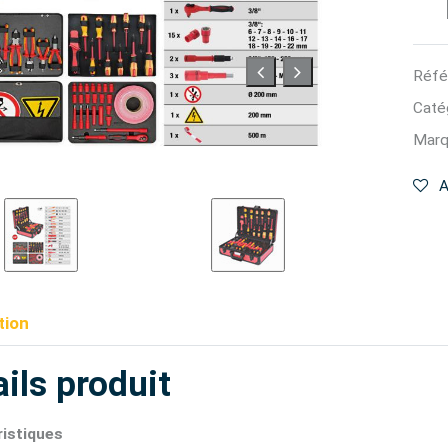
Réfé
Catég
Marq
A
tion
ils produit
istiques