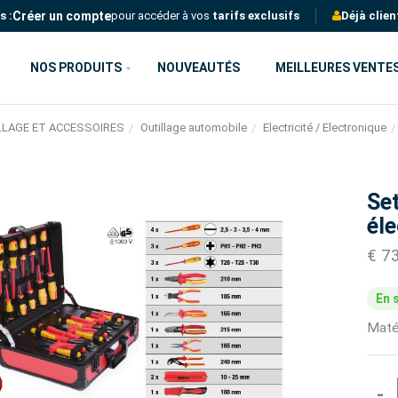
Créer un compte
s :
pour accéder à vos
tarifs exclusifs
Déjà clien
NOS PRODUITS
NOUVEAUTÉS
MEILLEURES VENTE
LLAGE ET ACCESSOIRES
Outillage automobile
Electricité / Electronique
Set
éle
€ 7
En 
Matér
-