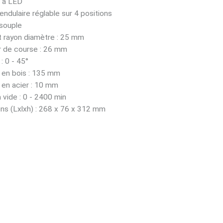
e à LED
ndulaire réglable sur 4 positions
souple
t rayon diamètre : 25 mm
 de course : 26 mm
: 0 - 45°
 en bois : 135 mm
 en acier : 10 mm
 vide : 0 - 2400 min
ns (Lxlxh) : 268 x 76 x 312 mm