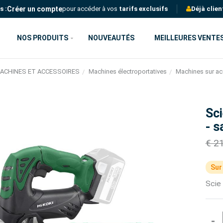
Créer un compte
s :
pour accéder à vos
tarifs exclusifs
Déjà clien
NOS PRODUITS
NOUVEAUTÉS
MEILLEURES VENTE
ACHINES ET ACCESSOIRES
Machines électroportatives
Machines sur a
Sci
- s
€ 2
Sur
Scie 
-