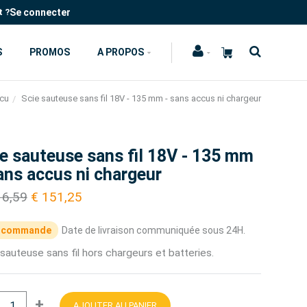
Se connecter
t ?
S
PROMOS
A PROPOS
ccu
Scie sauteuse sans fil 18V - 135 mm - sans accus ni chargeur
e sauteuse sans fil 18V - 135 mm
ans accus ni chargeur
16,59
€ 151,25
 commande
Date de livraison communiquée sous 24H.
sauteuse sans fil hors chargeurs et batteries.
+
AJOUTER AU PANIER