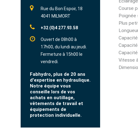
Eclairag
Course pe
Rue du Bon Espoir, 18
Poignée 
4041 MILMORT
Plus peti
+32 (0)4 277.93.58
Longueur
Capacité 
Ouvert de 08h00 à
Capacité
17h00, du lundi au jeudi.
Capacité
Fermeture à 15h00 le
Vitesse à
vendredi.
Dimensio
Fabhydro, plus de 20 ans
d'expertise en hydraulique.
Notre équipe vous
conseille lors de vos
achats en outillage,
vêtements de travail et
équipements de
protection individuelle.