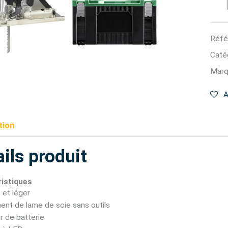
Réfé
Catég
Marq
A
tion
ils produit
istiques
et léger
nt de lame de scie sans outils
r de batterie