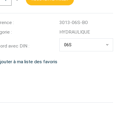
rence :
3013-06S-BO
orie :
HYDRAULIQUE
06S
ord avec DIN :
jouter à ma liste des favoris