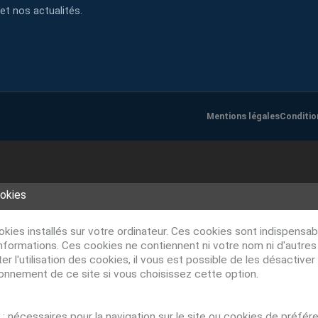
et nos actualités.
Mentions légales
Conditio
ookies
ookies installés sur votre ordinateur. Ces cookies sont indispens
nformations. Ces cookies ne contiennent ni votre nom ni d'autre
r l'utilisation des cookies, il vous est possible de les désacti
ionnement de ce site si vous choisissez cette option.
: nécessaires pour la navigation sur le site ou cookies de préfér