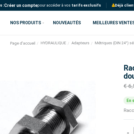
Créer un compte
s :
pour accéder à vos
tarifs exclusifs
Déjà clien
NOS PRODUITS
NOUVEAUTÉS
MEILLEURES VENTE
HYDRAULIQUE
Adapteurs
Métriques (DIN 24°) sé
Page d'accueil
Ra
dou
€ 6
En 
Racc
-