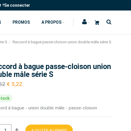
Se connecter
t ?
S
PROMOS
A PROPOS
rie S
Raccord à bague passe-cloison union double mâle série S
ccord à bague passe-cloison union
ble mâle série S
,52
€ 5,22
stock
ord à bague - union double mâle - passe-cloison
+
AJOUTER AU PANIER