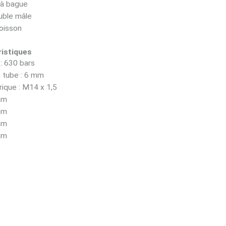
à bague
uble mâle
oisson
istiques
: 630 bars
 tube : 6 mm
rique : M14 x 1,5
mm
mm
mm
mm