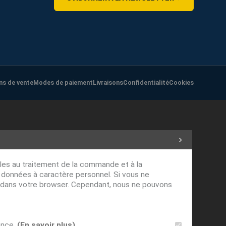
ns de vente
Modes de paiement
Livraisons
Confidentialité
Cookies
ables au traitement de la commande et à la
s données à caractère personnel. Si vous ne
ver dans votre browser. Cependant, nous ne pouvons
ence.
(En savoir plus)