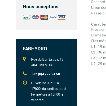
Raccord 
Nous acceptons
Union do
Passe-cl
Caractér
Pression 
Diamètre
Filet mét
L1 : 19 
FABHYDRO
L2 : 36 
L3 : 12 
Rue du Bon Espoir, 18
L4 : 29 
4041 MILMORT
+32 (0)4 277.93.58
Ouvert de 08h00 à
17h00, du lundi au jeudi.
Fermeture à 15h00 le
vendredi.