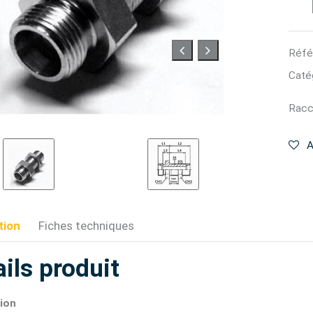
Réfé
Catég
Racc
A
tion
Fiches techniques
ils produit
ion