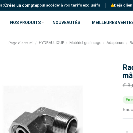
Créer un compte
s :
pour accéder à vos
tarifs exclusifs
Déjà clien
NOS PRODUITS
NOUVEAUTÉS
MEILLEURES VENTE
HYDRAULIQUE
Matériel graissage
Adapteurs
R
Page d'accueil
Ra
mâl
€ 8
En 
Racc
-