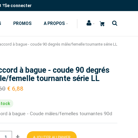
Se connecter
t ?
S
PROMOS
A PROPOS
accord à bague - coude 90 degrés mâle/femelle tournante série LL
ccord à bague - coude 90 degrés
e/femelle tournante série LL
,60
€ 6,88
stock
ord à bague - Coude mâles/femelles tournantes 90d
+
AJOUTER AU PANIER