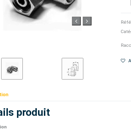
Réfé
Catég
Racc
A
tion
ils produit
ion