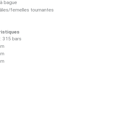
à bague
les/femelles tournantes
istiques
: 315 bars
mm
mm
mm