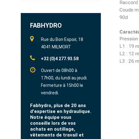
Raccord 
Coude mâ
90d
FABHYDRO
Caractér
Pression 
Rue du Bon Espoir, 18
L1 : 19 
4041 MILMORT
L2 : 12 
+32 (0)4 277.93.58
L3 : 26 
Ouvert de 08h00 à
17h00, du lundi au jeudi.
Fermeture à 15h00 le
vendredi.
Fabhydro, plus de 20 ans
d'expertise en hydraulique.
Notre équipe vous
conseille lors de vos
achats en outillage,
vêtements de travail et