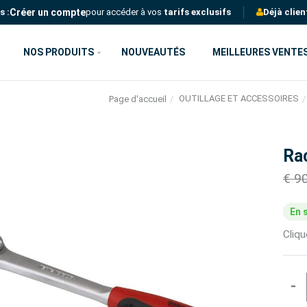
Créer un compte
s :
pour accéder à vos
tarifs exclusifs
Déjà clien
NOS PRODUITS
NOUVEAUTÉS
MEILLEURES VENTE
OUTILLAGE ET ACCESSOIRES
Page d'accueil
Ra
€ 9
En 
Cliq
-