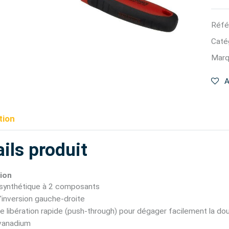
Réfé
Catég
Marq
A
tion
ils produit
ion
synthétique à 2 composants
'inversion gauche-droite
 libération rapide (push-through) pour dégager facilement la doui
vanadium