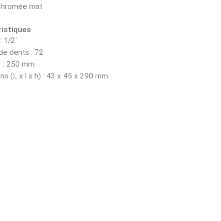
chromée mat
istiques
: 1/2"
e dents : 72
 : 250 mm
s (L x l x h) : 43 x 45 x 290 mm