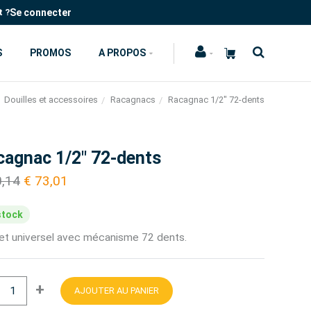
Se connecter
t ?
S
PROMOS
A PROPOS
Douilles et accessoires
Racagnacs
Racagnac 1/2" 72-dents
cagnac 1/2" 72-dents
0,14
€ 73,01
stock
uet universel avec mécanisme 72 dents.
+
AJOUTER AU PANIER