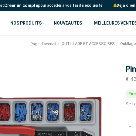
Créer un compte
s :
pour accéder à vos
tarifs exclusifs
Déjà clien
NOS PRODUITS
NOUVEAUTÉS
MEILLEURES VENTE
OUTILLAGE ET ACCESSOIRES
Outillage
Page d'accueil
Pin
€ 4
En 
Set d
-