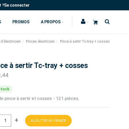
Se connecter
t ?
S
PROMOS
A PROPOS
 d'électricien
Pinces électricien
Pince à sertir Tc-tray + cosses
ce à sertir Tc-tray + cosses
3,44
stock
e pince à sertir et cosses - 121 pièces.
+
AJOUTER AU PANIER