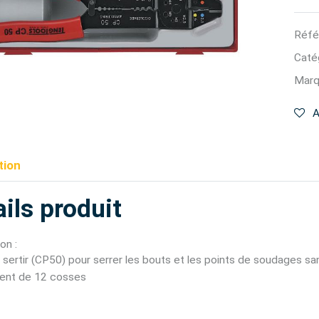
Réfé
Catég
Marq
A
tion
ils produit
on :
 sertir (CP50) pour serrer les bouts et les points de soudages san
ent de 12 cosses