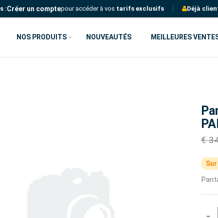
Créer un compte
s :
pour accéder à vos
tarifs exclusifs
Déjà clien
NOS PRODUITS
NOUVEAUTÉS
MEILLEURES VENTE
Pa
PA
€ 3
Sur
Panta
-