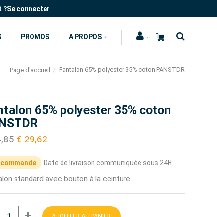
Se connecter
t ?
S
PROMOS
A PROPOS
Pantalon 65% polyester 35% coton PANSTDR
Page d'accueil
ntalon 65% polyester 35% coton
NSTDR
4,85
€ 29,62
 commande
Date de livraison communiquée sous 24H.
lon standard avec bouton à la ceinture.
+
AJOUTER AU PANIER