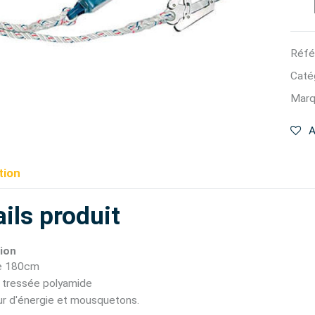
Réfé
Catég
Marq
A
tion
ils produit
ion
e 180cm
 tressée polyamide
r d'énergie et mousquetons.