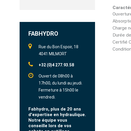
Caractér
Ouvertur
Absorpti
Charge n
FABHYDRO
Durée de 
Certifié 
Rue du Bon Espoir, 18
Condition
4041 MILMORT
+32 (0)4 277.93.58
Ouvert de 08h00 à
17h00, du lundi au jeudi.
Fermeture à 15h00 le
vendredi.
Fabhydro, plus de 20 ans
d'expertise en hydraulique.
Notre équipe vous
conseille lors de vos