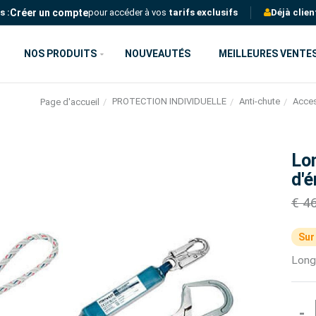
Créer un compte
s :
pour accéder à vos
tarifs exclusifs
Déjà clien
NOS PRODUITS
NOUVEAUTÉS
MEILLEURES VENTE
PROTECTION INDIVIDUELLE
Anti-chute
Acces
Page d'accueil
Lo
d'é
€ 4
Sur
Long
-