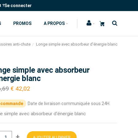
Se connecter
t ?
S
PROMOS
A PROPOS
soires anti-chute
Longe simple avec absorbeur d'énergie blanc
nge simple avec absorbeur
nergie blanc
6,69
€ 42,02
 commande
Date de livraison communiquée sous 24H.
e simple avec absorbeur d'énergie blanc
+
AJOUTER AU PANIER