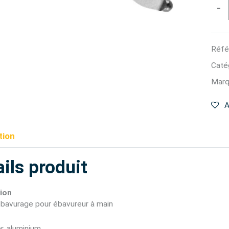
-
Réfé
Catég
Marq
A
tion
ils produit
ion
bavurage pour ébavureur à main
r, aluminium