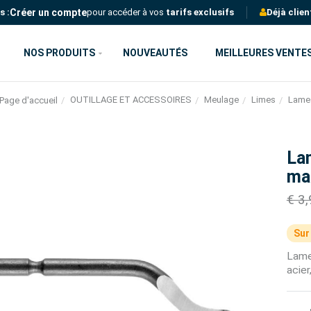
Créer un compte
s :
pour accéder à vos
tarifs exclusifs
Déjà clien
NOS PRODUITS
NOUVEAUTÉS
MEILLEURES VENTE
OUTILLAGE ET ACCESSOIRES
Meulage
Limes
Lame 
Page d'accueil
La
mai
€ 3
Sur
Lame
acier