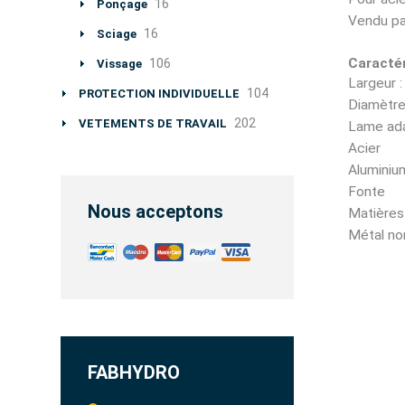
16
Ponçage
Vendu pa
16
Sciage
Caractér
106
Vissage
Largeur 
104
PROTECTION INDIVIDUELLE
Diamètre
202
VETEMENTS DE TRAVAIL
Lame adap
Acier
Aluminiu
Fonte
Nous acceptons
Matières
Métal no
FABHYDRO