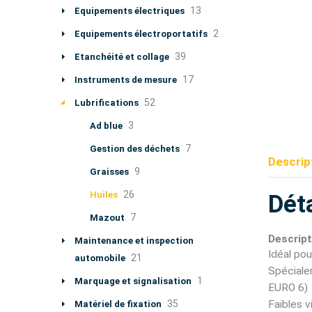
13
Equipements électriques
2
Equipements électroportatifs
39
Etanchéité et collage
17
Instruments de mesure
52
Lubrifications
3
Ad blue
7
Gestion des déchets
Descrip
9
Graisses
26
Huiles
Déta
7
Mazout
Descript
Maintenance et inspection
Idéal pou
21
automobile
Spéciale
1
Marquage et signalisation
EURO 6)
35
Faibles 
Matériel de fixation