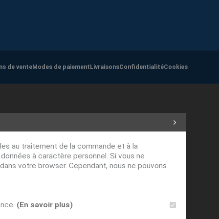
ns de vente
Modes de paiement
Livraisons
Confidentialité
Cookies
ables au traitement de la commande et à la
s données à caractère personnel. Si vous ne
ver dans votre browser. Cependant, nous ne pouvons
ence.
(En savoir plus)