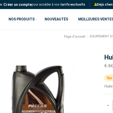
Créer un compte
s :
pour accéder à vos
tarifs exclusifs
Déjà clien
NOS PRODUITS
NOUVEAUTÉS
MEILLEURES VENTE
EQUIPEMENT D'
Page d'accueil
Hui
€ 5
Sur
Huil
-