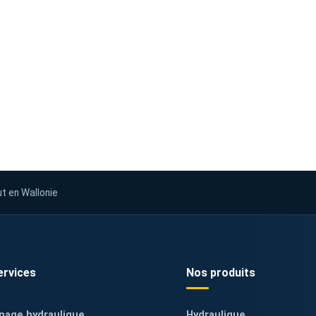
ut en Wallonie
ervices
Nos produits
nage hydraulique
Hydraulique