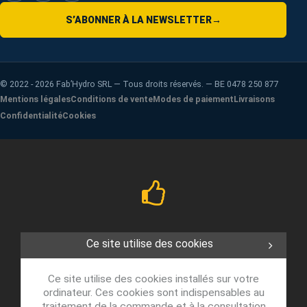
S’ABONNER À LA NEWSLETTER
→
©
2022 - 2026
Fab’Hydro SRL — Tous droits réservés. — BE 0478 250 877
Mentions légales
Conditions de vente
Modes de paiement
Livraisons
Confidentialité
Cookies
Ce site utilise des cookies
Ce site utilise des cookies installés sur votre
ordinateur. Ces cookies sont indispensables au
traitement de la commande et à la consultation