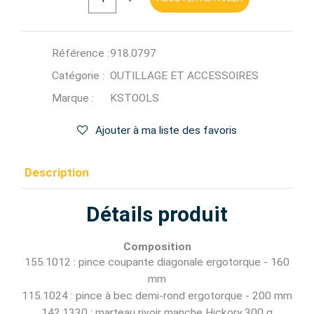
Référence :
918.0797
Catégorie :
OUTILLAGE ET ACCESSOIRES
Marque :
KSTOOLS
Ajouter à ma liste des favoris
Description
Détails produit
Composition
155.1012 : pince coupante diagonale ergotorque - 160
mm
115.1024 : pince à bec demi-rond ergotorque - 200 mm
142.1330 : marteau rivoir manche Hickory 300 g