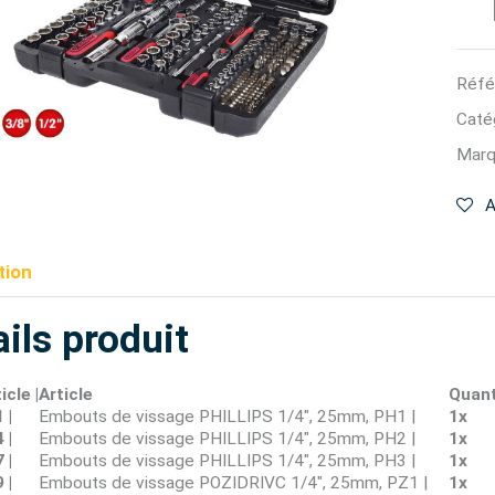
Réfé
Catég
Marq
A
tion
ils produit
cle |
Article
Quant
 |
Embouts de vissage PHILLIPS 1/4", 25mm, PH1 |
1x
 |
Embouts de vissage PHILLIPS 1/4", 25mm, PH2 |
1x
 |
Embouts de vissage PHILLIPS 1/4", 25mm, PH3 |
1x
 |
Embouts de vissage POZIDRIVC 1/4", 25mm, PZ1 |
1x