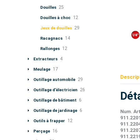
25
Douilles
12
Douilles à choc
29
Jeux de douilles
14
Racagnacs
12
Rallonges
4
Extracteurs
17
Meulage
Descrip
29
Outillage automobile
26
Outillage d'électricien
Déta
6
Outillage de bâtiment
6
Outillage de jardinage
Num. Arti
911.2201
12
Outils à frapper
911.2204
911.2207
16
Perçage
911.2219