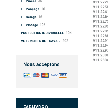
36
Pinces
911.2222
911.2258
16
Ponçage
911.2261
911.2264
16
Sciage
911.2273
106
Vissage
911.2282
911.2285
104
PROTECTION INDIVIDUELLE
911.2288
911.2291
202
VETEMENTS DE TRAVAIL
911.2294
911.2297
911.2300
911.2334
Nous acceptons
FABHYDRO