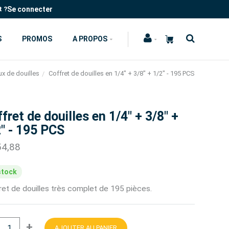
Se connecter
t ?
S
PROMOS
A PROPOS
x de douilles
Coffret de douilles en 1/4" + 3/8" + 1/2" - 195 PCS
fret de douilles en 1/4" + 3/8" +
" - 195 PCS
54,88
stock
ret de douilles très complet de 195 pièces.
+
AJOUTER AU PANIER