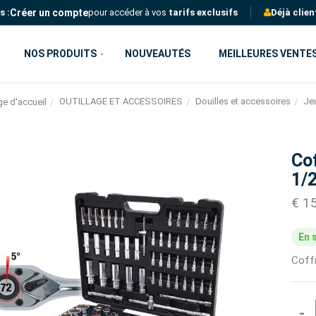
Créer un compte
s :
pour accéder à vos
tarifs exclusifs
Déjà clien
NOS PRODUITS
NOUVEAUTÉS
MEILLEURES VENTE
OUTILLAGE ET ACCESSOIRES
Douilles et accessoires
Jeu
e d'accueil
Cof
1/2
€ 1
En 
Coff
-