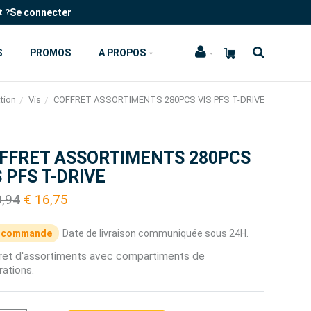
Se connecter
t ?
S
PROMOS
A PROPOS
ation
Vis
COFFRET ASSORTIMENTS 280PCS VIS PFS T-DRIVE
FFRET ASSORTIMENTS 280PCS
S PFS T-DRIVE
0,94
€ 16,75
 commande
Date de livraison communiquée sous 24H.
ret d'assortiments avec compartiments de
ations.