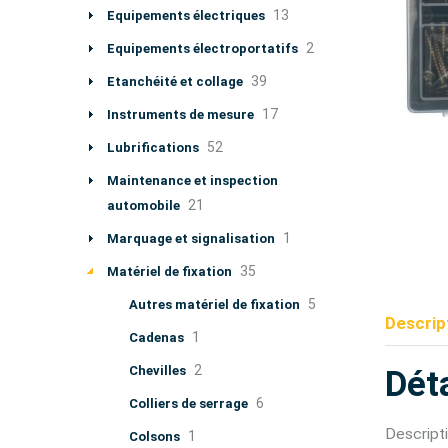
13
Equipements électriques
2
Equipements électroportatifs
39
Etanchéité et collage
17
Instruments de mesure
52
Lubrifications
Maintenance et inspection
21
automobile
1
Marquage et signalisation
35
Matériel de fixation
5
Autres matériel de fixation
Descrip
1
Cadenas
2
Chevilles
Déta
6
Colliers de serrage
Descripti
1
Colsons