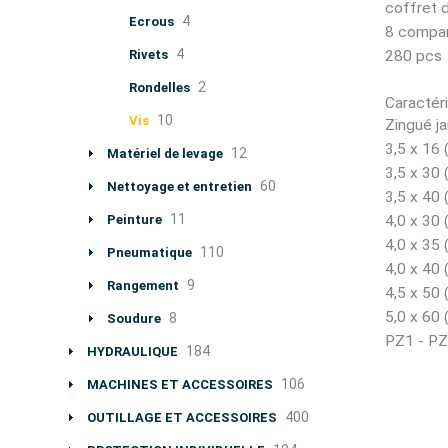
coffret 
4
Ecrous
8 compar
4
Rivets
280 pcs
2
Rondelles
Caractéri
10
Vis
Zingué j
3,5 x 16 
12
Matériel de levage
3,5 x 30 
60
Nettoyage et entretien
3,5 x 40 
11
Peinture
4,0 x 30 
4,0 x 35 
110
Pneumatique
4,0 x 40 
9
Rangement
4,5 x 50 
5,0 x 60 
8
Soudure
PZ1 - PZ
184
HYDRAULIQUE
106
MACHINES ET ACCESSOIRES
400
OUTILLAGE ET ACCESSOIRES