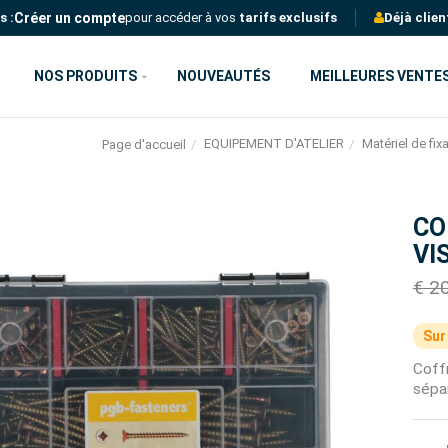
Créer un compte
s :
pour accéder à vos
tarifs exclusifs
Déjà clien
NOS PRODUITS
NOUVEAUTÉS
MEILLEURES VENTE
EQUIPEMENT D'ATELIER
Matériel de fix
Page d'accueil
CO
VI
€ 2
Sur
Coff
sépar