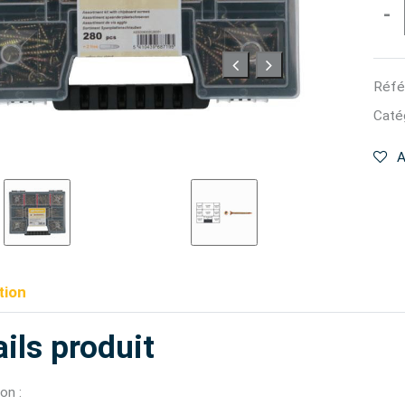
-
Réfé
Catég
A
tion
ils produit
on :