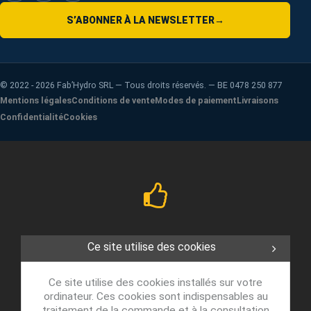
S’ABONNER À LA NEWSLETTER
→
©
2022 - 2026
Fab’Hydro SRL — Tous droits réservés. — BE 0478 250 877
Mentions légales
Conditions de vente
Modes de paiement
Livraisons
Confidentialité
Cookies
Ce site utilise des cookies
Ce site utilise des cookies installés sur votre
ordinateur. Ces cookies sont indispensables au
traitement de la commande et à la consultation