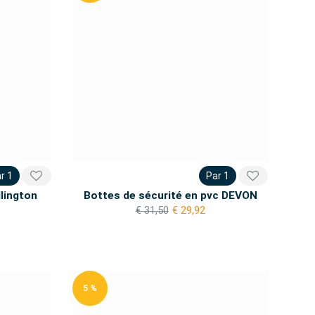
r 1
Par 1
lington
Bottes de sécurité en pvc DEVON
€ 31,50
€ 29,92
5 %