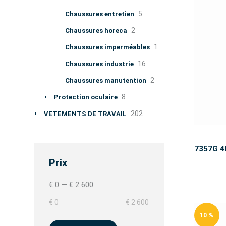
5
Chaussures entretien
2
Chaussures horeca
1
Chaussures imperméables
16
Chaussures industrie
2
Chaussures manutention
8
Protection oculaire
202
VETEMENTS DE TRAVAIL
7357G 
Prix
€ 0
—
€ 2 600
€ 0
€ 2 600
10 %