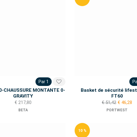
Par 1
Pa
40-CHAUSSURE MONTANTE 0-
Basket de sécurité lifes
GRAVITY
FT60
€ 217,80
€ 51,42
€ 46,28
BETA
PORTWEST
10 %