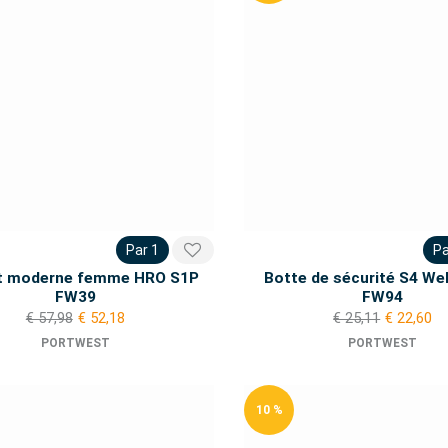
Par 1
Pa
t moderne femme HRO S1P
Botte de sécurité S4 Wel
FW39
FW94
€ 57,98
€ 52,18
€ 25,11
€ 22,60
PORTWEST
PORTWEST
10 %