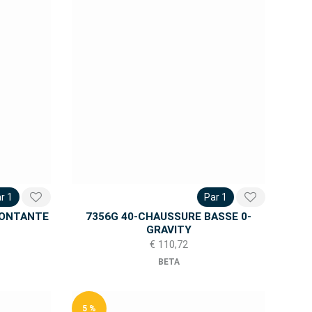
r 1
Par 1
MONTANTE
7356G 40-CHAUSSURE BASSE 0-
GRAVITY
€ 110,72
BETA
5 %