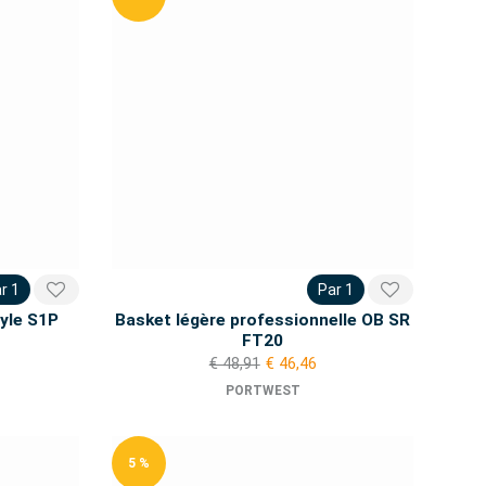
r 1
Par 1
tyle S1P
Basket légère professionnelle OB SR
FT20
€ 48,91
€ 46,46
PORTWEST
5 %