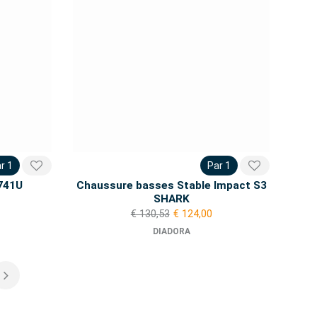
r 1
Par 1
741U
Chaussure basses Stable Impact S3
SHARK
€ 130,53
€ 124,00
DIADORA