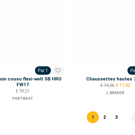
Par 1
Pa
uin cousu flexi-welt SB HRO
Chaussettes hautes 
FW17
€ 19,36
€ 17,42
€ 59,21
L.BRADOR
PORTWEST
1
2
3