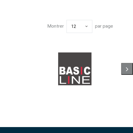
Montrer
par page
12