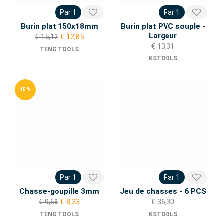
Par 1
Par 1
Burin plat 150x18mm
Burin plat PVC souple -
Largeur
€ 15,12
€ 12,85
€ 13,31
TENG TOOLS
KSTOOLS
15 %
Par 1
Par 1
Chasse-goupille 3mm
Jeu de chasses - 6 PCS
€ 9,68
€ 8,23
€ 36,30
TENG TOOLS
KSTOOLS