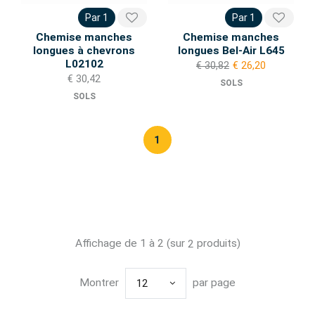
Par 1
Par 1
Chemise manches
Chemise manches
longues à chevrons
longues Bel-Air L645
L02102
€ 30,82
€ 26,20
€ 30,42
SOLS
SOLS
1
Affichage de 1 à 2 (sur
produits)
2
Montrer
par page
12