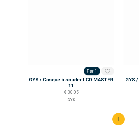
Par 1
GYS / Casque à souder LCD MASTER
GYS /
11
€ 38,05
GYS
1