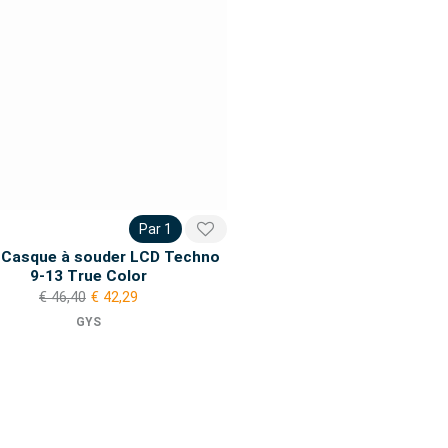
Par 1
 Casque à souder LCD Techno
9-13 True Color
€ 46,40
€ 42,29
GYS