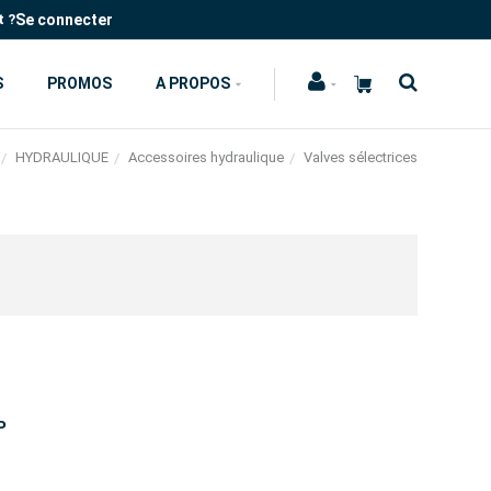
Se connecter
t ?
S
PROMOS
A PROPOS
HYDRAULIQUE
Accessoires hydraulique
Valves sélectrices
P