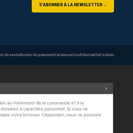
S’ABONNER À LA NEWSLETTER
→
ns de vente
Modes de paiement
Livraisons
Confidentialité
Cookies
ables au traitement de la commande et à la
s données à caractère personnel. Si vous ne
ver dans votre browser. Cependant, nous ne pouvons