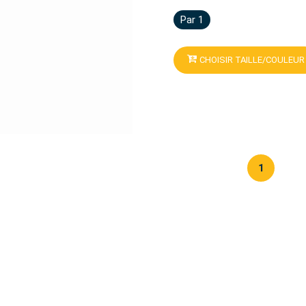
Par 1
CHOISIR TAILLE/COULEUR
1