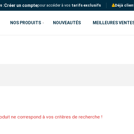
Créer un compte
s :
pour accéder à vos
tarifs exclusifs
Déjà clien
NOS PRODUITS
NOUVEAUTÉS
MEILLEURES VENTE
oduit ne correspond à vos critères de recherche !